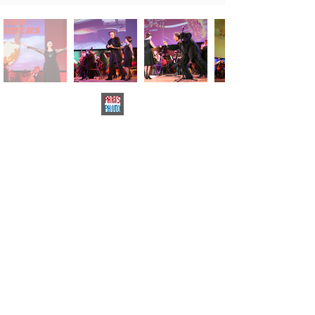
NATALIA ILINA
Photographe à Paris
La photographe professionnelle
francophone, anglophone et russophone
Natalya ILINA vit à Paris depuis environ 10
ans. Travaille dans toute la France et
l'Europe dans le domaine de la
photographie de mariage, de famille et de
reportage.